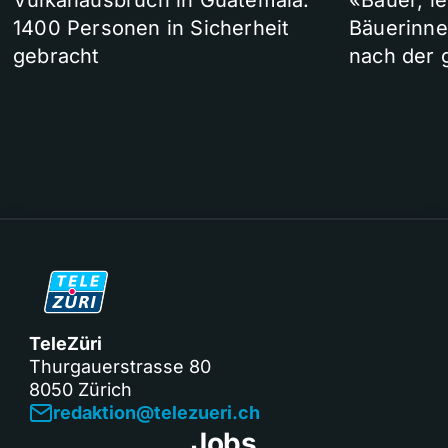
Vulkanausbruch in Guatemala:
«Bauer, l
1400 Personen in Sicherheit
Bäuerinne
gebracht
nach der 
TeleZüri
Thurgauerstrasse 80
8050 Zürich
redaktion@telezueri.ch
Jobs