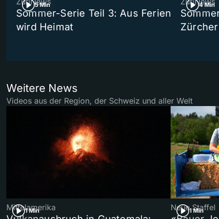
ZüriNews
ZüriNews
5 Min
4 Min
Sommer-Serie Teil 3: Aus Ferien
Sommer-
wird Heimat
Zürcher
Weitere News
Videos aus der Region, der Schweiz und aller Welt
Mittelamerika
Neue Staffel
1 Min
1 Min