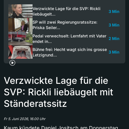
Verzwickte Lage für die SVP: Rickli
3 Min
liebäugelt…
SP will zwei Regierungsratssitze:
3 Min
Priska Seiler…
Pedal verwechselt: Lernfahrt mit Vater
2 Min
endet in…
Bühne frei: Hecht wagt sich ins grosse
3 Min
Letzigrund…
Verzwickte Lage für die
SVP: Rickli liebäugelt mit
Ständeratssitz
Fr 5. Juni 2026, 16.00 Uhr
Kaum kündete Daniel Jositsch am Donnerstag