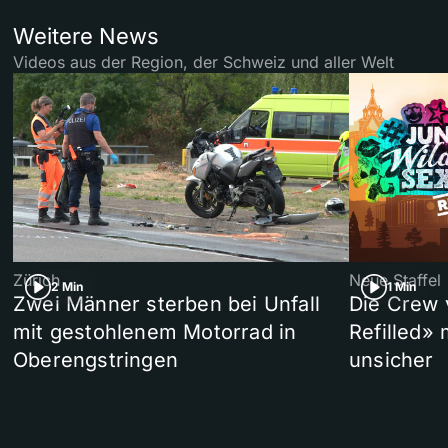
Weitere News
Videos aus der Region, der Schweiz und aller Welt
Zürich
Neue Staffel
2 Min
1 Min
Zwei Männer sterben bei Unfall
Die Crew 
mit gestohlenem Motorrad in
Refilled»
Oberengstringen
unsicher