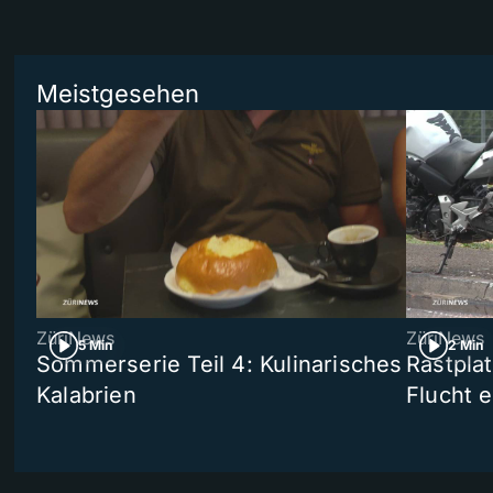
Meistgesehen
ZüriNews
ZüriNews
5 Min
2 Min
Sommerserie Teil 4: Kulinarisches
Rastpla
Kalabrien
Flucht e