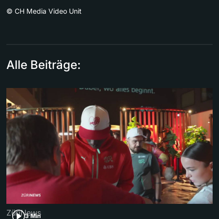
©
CH Media Video Unit
Alle Beiträge:
ZüriNews
3 Min