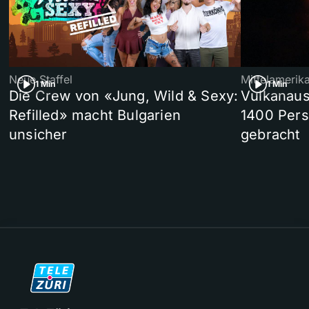
Neue Staffel
Mittelamerik
1 Min
1 Min
Die Crew von «Jung, Wild & Sexy:
Vulkanaus
Refilled» macht Bulgarien
1400 Pers
unsicher
gebracht