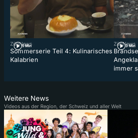
ZüriNews
ZüriNews
5 Min
3 Min
Sommerserie Teil 4: Kulinarisches
Brandse
Kalabrien
Angekla
immer s
Weitere News
Videos aus der Region, der Schweiz und aller Welt