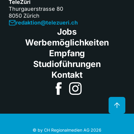
TeleZüri
Thurgauerstrasse 80
8050 Zürich
redaktion@telezueri.ch
Jobs
Werbemöglichkeiten
Empfang
Studioführungen
Kontakt
© by CH Regionalmedien AG 2026