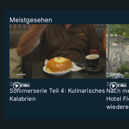
Meistgesehen
ZüriNews
ZüriNews
5 Min
3 Min
Sommerserie Teil 4: Kulinarisches
Nach me
Kalabrien
Hotel Fl
wiedere