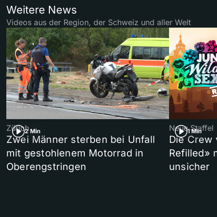
Weitere News
Videos aus der Region, der Schweiz und aller Welt
Zürich
Neue Staffel
2 Min
1 Min
Zwei Männer sterben bei Unfall
Die Crew 
mit gestohlenem Motorrad in
Refilled»
Oberengstringen
unsicher