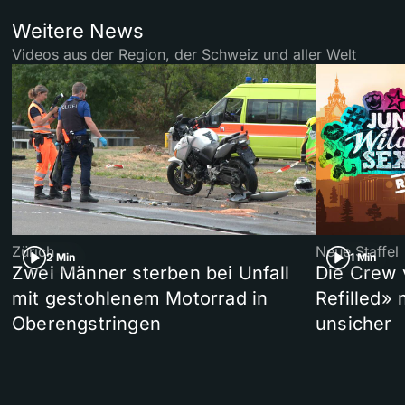
Weitere News
Videos aus der Region, der Schweiz und aller Welt
Zürich
Neue Staffel
2 Min
1 Min
Zwei Männer sterben bei Unfall
Die Crew 
mit gestohlenem Motorrad in
Refilled»
Oberengstringen
unsicher