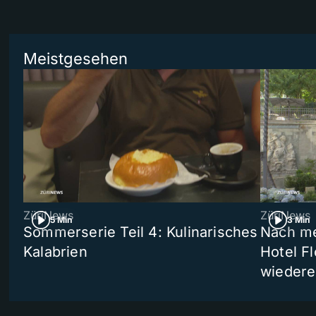
Meistgesehen
ZüriNews
ZüriNews
5 Min
3 Min
Sommerserie Teil 4: Kulinarisches
Nach me
Kalabrien
Hotel Fl
wiedere