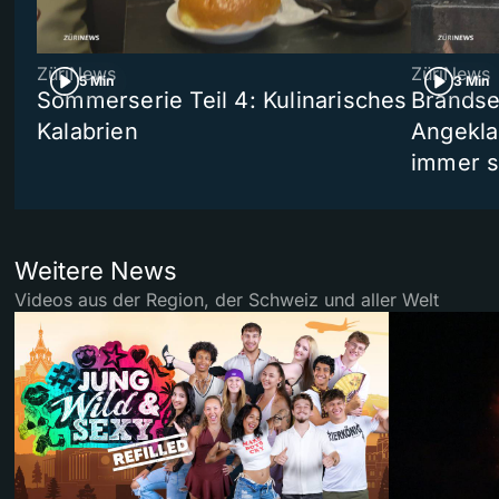
ZüriNews
ZüriNews
5 Min
3 Min
Sommerserie Teil 4: Kulinarisches
Brandse
Kalabrien
Angekla
immer s
Weitere News
Videos aus der Region, der Schweiz und aller Welt