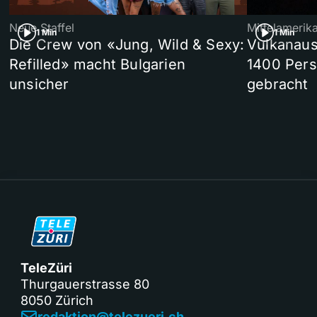
Neue Staffel
Mittelamerik
1 Min
1 Min
Die Crew von «Jung, Wild & Sexy:
Vulkanaus
Refilled» macht Bulgarien
1400 Pers
unsicher
gebracht
TeleZüri
Thurgauerstrasse 80
8050 Zürich
redaktion@telezueri.ch