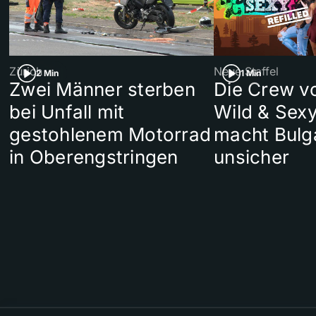
Zürich
Neue Staffel
2 Min
1 Min
Zwei Männer sterben
Die Crew v
bei Unfall mit
Wild & Sexy
gestohlenem Motorrad
macht Bulg
in Oberengstringen
unsicher