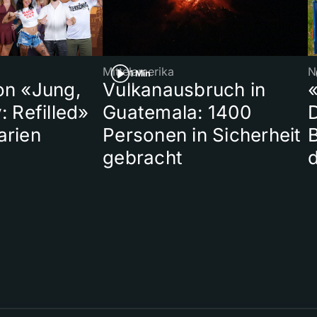
Mittelamerika
N
1 Min
on «Jung,
Vulkanausbruch in
«
: Refilled»
Guatemala: 1400
arien
Personen in Sicherheit
gebracht