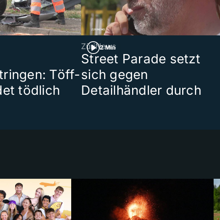
ZüriNews
2 Min
Street Parade setzt
ringen: Töff-
sich gegen
et tödlich
Detailhändler durch