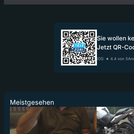
Sie wollen k
Jetzt QR-Co
iOS: ★ 4.4 von 5
And
Meistgesehen