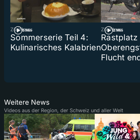
ZüriNews
ZüriNews
5 Min
2 Min
Sommerserie Teil 4:
Rastplatz
Kulinarisches Kalabrien
Oberengst
Flucht end
Weitere News
Videos aus der Region, der Schweiz und aller Welt