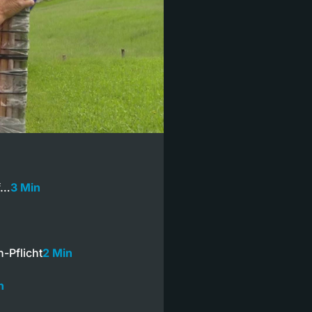
f…
3 Min
-Pflicht
2 Min
n