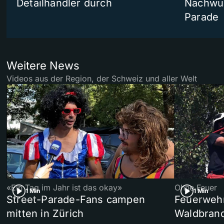
Detailhändler durch
Nachwuc
Parade
Weitere News
Videos aus der Region, der Schweiz und aller Welt
«Ein Tag im Jahr ist das okay»
Ohne Feuer
1 Min
1 Min
Street-Parade-Fans campen
Feuerwehr 
mitten in Zürich
Waldbrand