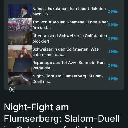
Nahost-Eskalation: Iran feuert Raketen
2 Min
nach US…
Tod von Ajatollah Khamenei: Ende einer
3 Min
Ära und…
Über tausend Schweizer in Golfstaaten
3 Min
blockiert
Schweizer in den Golfstaaten: Was
1 Min
unternimmt das…
Reportage aus Tel Aviv: So erlebt Kurt
2 Min
Pelda die…
Night-Fight am Flumserberg: Slalom-
3 Min
Duell im…
Night-Fight am
Flumserberg: Slalom-Duell