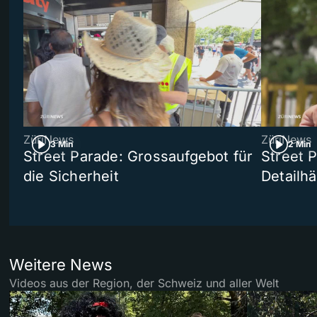
ZüriNews
ZüriNews
3 Min
2 Min
Street Parade: Grossaufgebot für
Street 
die Sicherheit
Detailh
Weitere News
Videos aus der Region, der Schweiz und aller Welt