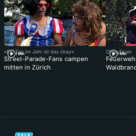
«Ein Tag im Jahr ist das okay»
Ohne Feuer
1 Min
1 Min
Street-Parade-Fans campen
Feuerwehr 
mitten in Zürich
Waldbrand