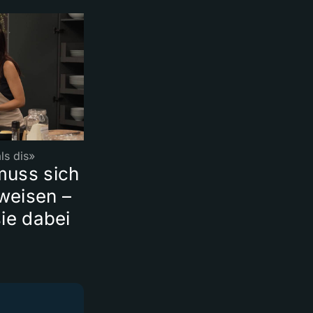
ls dis»
muss sich
weisen –
ie dabei