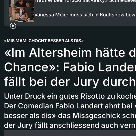
Trauffer beeindruckt mit «sexy» Schneidete
Vanessa Meier muss sich in Kochshow bew
«MIS MAMI CHOCHT BESSER ALS DIS»
«Im Altersheim hätte 
Chance»: Fabio Lander
fällt bei der Jury durch
Unter Druck ein gutes Risotto zu kochen
Der Comedian Fabio Landert ahnt bei
besser als dis» das Missgeschick scho
der Jury fällt anschliessend auch vern