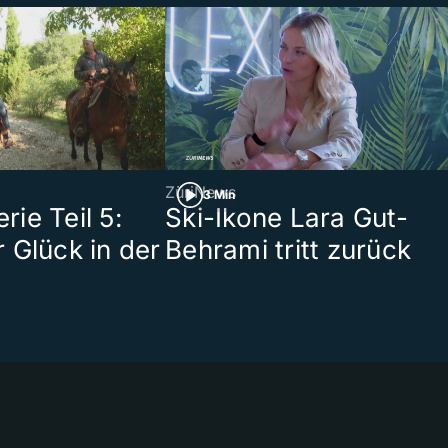
ZüriNews
3 Min
ie Teil 5:
Ski-Ikone Lara Gut-
 Glück in der
Behrami tritt zurück