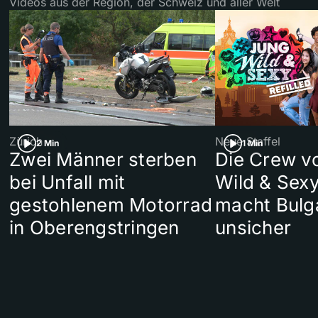
Videos aus der Region, der Schweiz und aller Welt
Zürich
Neue Staffel
2 Min
1 Min
Zwei Männer sterben
Die Crew v
bei Unfall mit
Wild & Sexy
gestohlenem Motorrad
macht Bulg
in Oberengstringen
unsicher