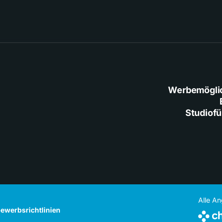
Werbemögli
Studiof
Alle A
ewerbsrichtlinien