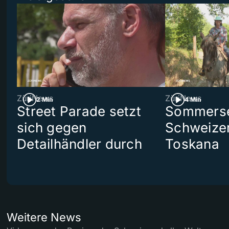
ZüriNews
ZüriNews
2 Min
4 Min
Street Parade setzt
Sommerser
sich gegen
Schweizer
Detailhändler durch
Toskana
Weitere News