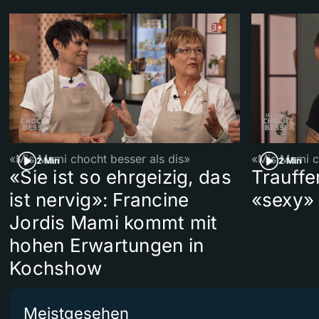
«Mis Mami chocht besser als dis»
«Mis Mami ch
2 Min
2 Min
«Sie ist so ehrgeizig, das
Trauffe
ist nervig»: Francine
«sexy»
Jordis Mami kommt mit
hohen Erwartungen in
Kochshow
Meistgesehen