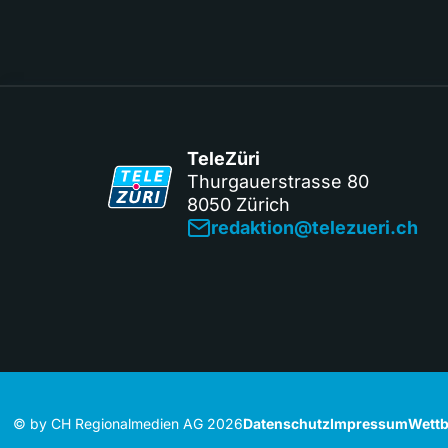
TeleZüri
Thurgauerstrasse 80
8050 Zürich
redaktion@telezueri.ch
© by CH Regionalmedien AG 2026
Datenschutz
Impressum
Wettb