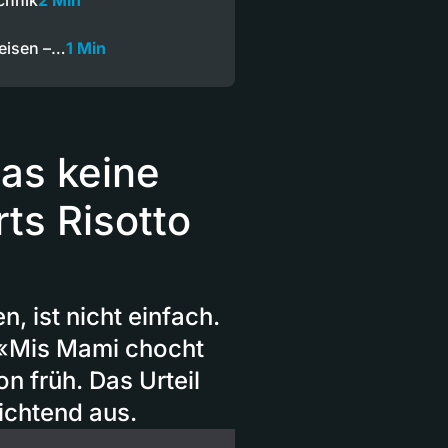
chnik
2 Min
eisen –…
1 Min
das keine
ts Risotto
, ist nicht einfach.
 «Mis Mami chocht
n früh. Das Urteil
ichtend aus.