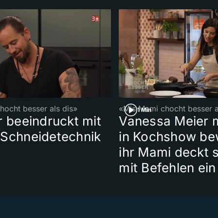
ocht besser als dis»
«Mis Mami chocht besser a
1 Min
r beeindruckt mit
Vanessa Meier 
 Schneidetechnik
in Kochshow be
ihr Mami deckt s
mit Befehlen ein