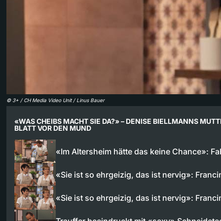
©
3+ / CH Media Video Unit / Linus Bauer
«WAS CHEIBS MACHT SIE DA?» – DENISE BIELLMANNS MUTT
BLATT VOR DEN MUND
«Im Altersheim hätte das keine Chance»: F
«Sie ist so ehrgeizig, das ist nervig»: Franc
«Sie ist so ehrgeizig, das ist nervig»: Franc