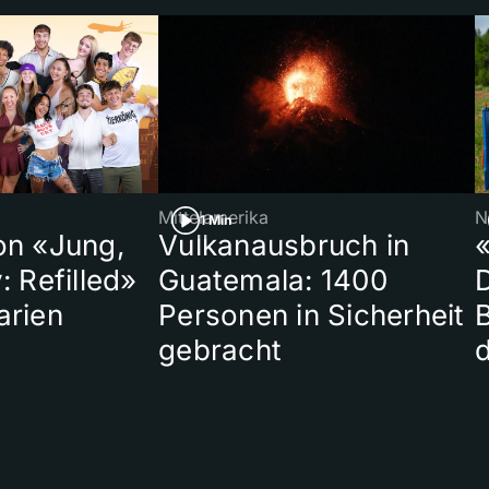
Mittelamerika
N
1 Min
on «Jung,
Vulkanausbruch in
«
: Refilled»
Guatemala: 1400
arien
Personen in Sicherheit
gebracht