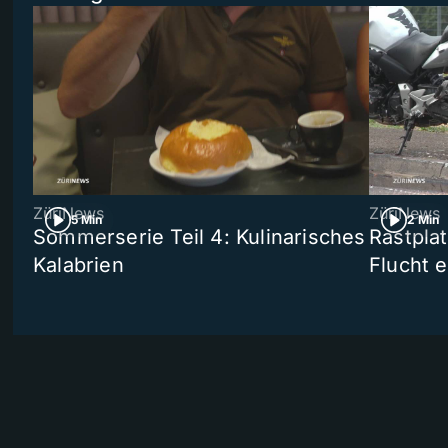
ZüriNews
ZüriNews
5 Min
2 Min
Sommerserie Teil 4: Kulinarisches
Rastpla
Kalabrien
Flucht e