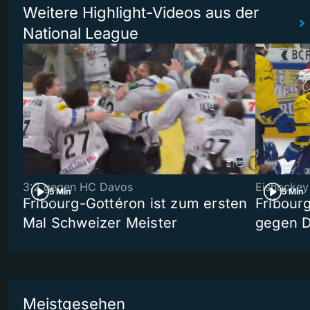
Weitere Highlight-Videos aus der
National League
3:2 gegen HC Davos
Eishockey
5 Min
5 Min
Fribourg-Gottéron ist zum ersten
Fribourg
Mal Schweizer Meister
gegen 
Meistgesehen