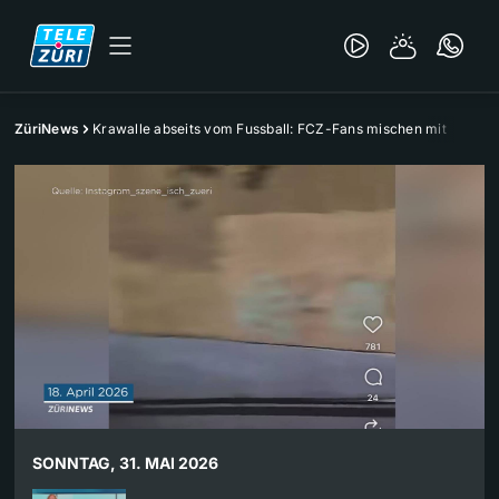
ZüriNews
Krawalle abseits vom Fussball: FCZ-Fans mischen mit
SONNTAG, 31. MAI 2026