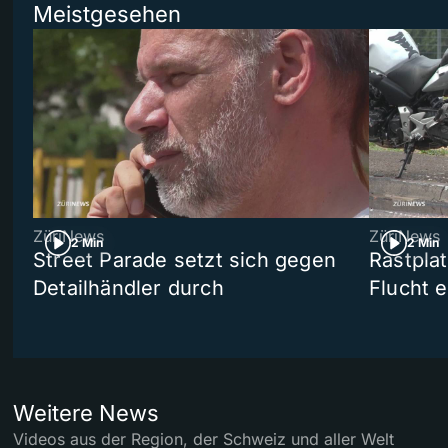
Meistgesehen
ZüriNews
ZüriNews
2 Min
2 Min
Street Parade setzt sich gegen
Rastpla
Detailhändler durch
Flucht e
Weitere News
Videos aus der Region, der Schweiz und aller Welt