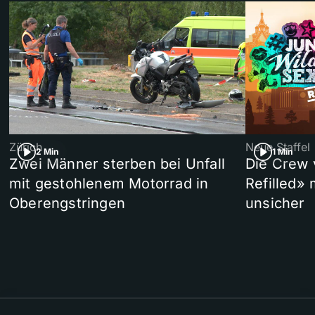
Zürich
Neue Staffel
2 Min
1 Min
Zwei Männer sterben bei Unfall
Die Crew 
mit gestohlenem Motorrad in
Refilled»
Oberengstringen
unsicher