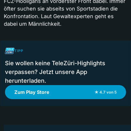
FCZ-Hooligans an vorderster Front dabei. Immer
öfter suchen sie abseits von Sportstadien die
Konfrontation. Laut Gewaltexperten geht es
dabei um Männlichkeit.
TIPP
Sie wollen keine TeleZüri-Highlights
verpassen? Jetzt unsere App
herunterladen.
Zum Play Store
★ 4.7 von 5