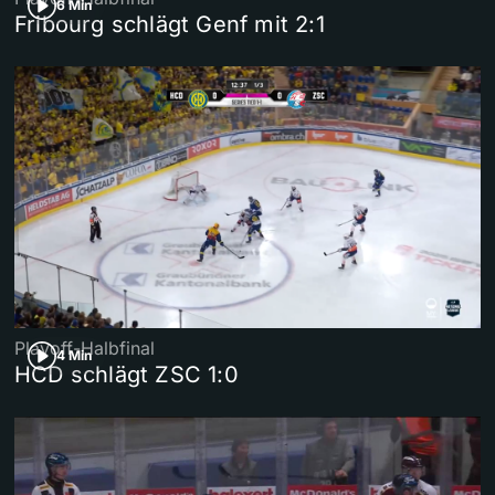
6 Min
Fribourg schlägt Genf mit 2:1
Playoff-Halbfinal
4 Min
HCD schlägt ZSC 1:0