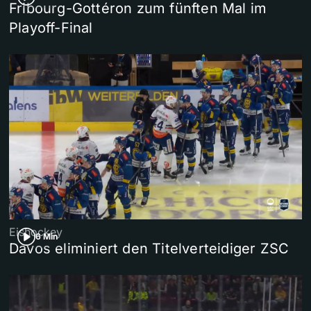
Fribourg-Gottéron zum fünften Mal im
Playoff-Final
Eishockey
6 Min
Davos eliminiert den Titelverteidiger ZSC