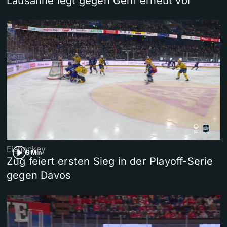
Lausanne legt gegen Genf erneut vor
Eishockey
5 Min
Zug feiert ersten Sieg in der Playoff-Serie
gegen Davos