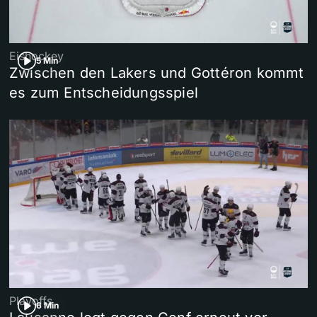
Eishockey
5 Min
Zwischen den Lakers und Gottéron kommt
es zum Entscheidungsspiel
Playoffs
6 Min