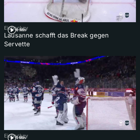
Eishockey
6 Min
Lausanne schafft das Break gegen
Servette
Eishockey
5 Min