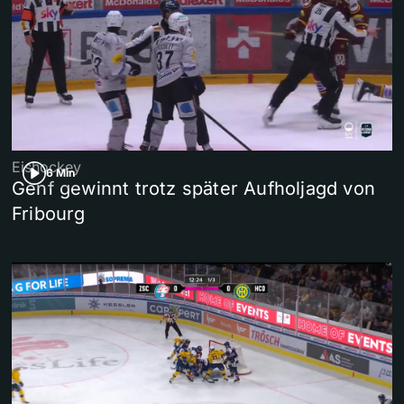
Eishockey
6 Min
Genf gewinnt trotz später Aufholjagd von
Fribourg