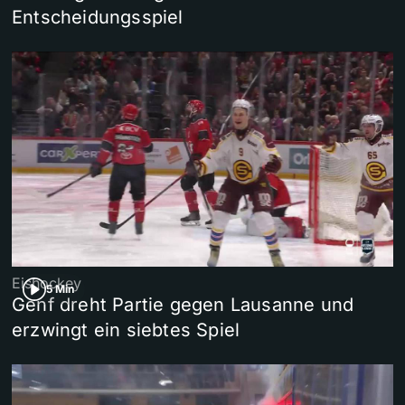
Entscheidungsspiel
Eishockey
5 Min
Genf dreht Partie gegen Lausanne und
erzwingt ein siebtes Spiel