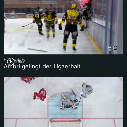
Eishockey
4 Min
Ambri gelingt der Ligaerhalt