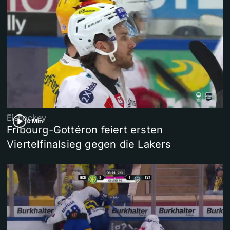
Eishockey
4 Min
Fribourg-Gottéron feiert ersten
Viertelfinalsieg gegen die Lakers