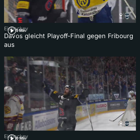
Eishockey
5 Min
Davos gleicht Playoff-Final gegen Fribourg
aus
Eishockey
6 Min