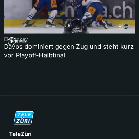
Eishockey
6 Min
Davos dominiert gegen Zug und steht kurz
vor Playoff-Halbfinal
TeleZüri