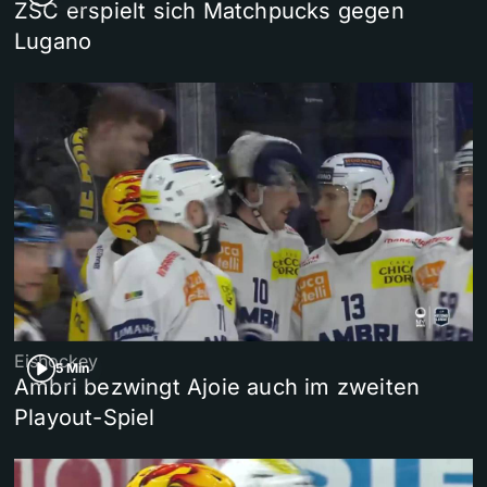
ZSC erspielt sich Matchpucks gegen
Lugano
Eishockey
5 Min
Ambri bezwingt Ajoie auch im zweiten
Playout-Spiel