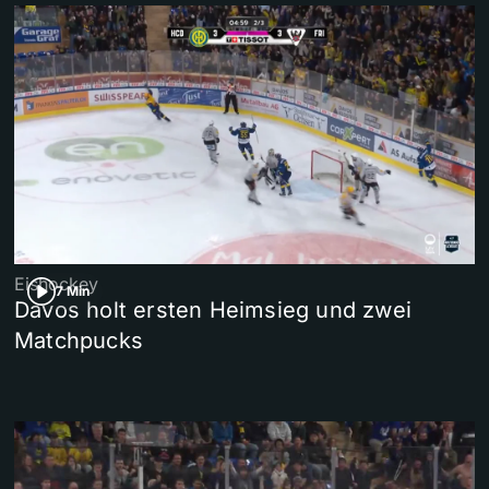
Eishockey
7 Min
Davos holt ersten Heimsieg und zwei
Matchpucks