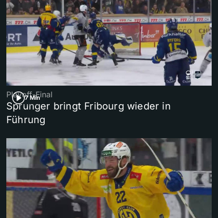
Playoff-Final
7 Min
Sprunger bringt Fribourg wieder in
Führung