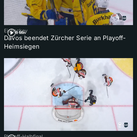
Eishockey
6 Min
Davos beendet Zürcher Serie an Playoff-
Heimsiegen
Playoff-Halbfinal