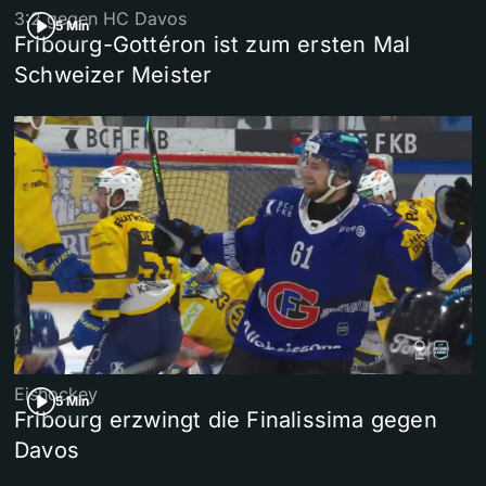
3:2 gegen HC Davos
5 Min
Fribourg-Gottéron ist zum ersten Mal
Schweizer Meister
Eishockey
5 Min
Fribourg erzwingt die Finalissima gegen
Davos