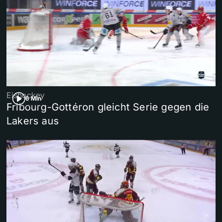
Eishockey
6 Min
Fribourg-Gottéron gleicht Serie gegen die
Lakers aus