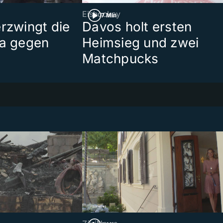
Eishockey
7 Min
erzwingt die
Davos holt ersten
ma gegen
Heimsieg und zwei
Matchpucks