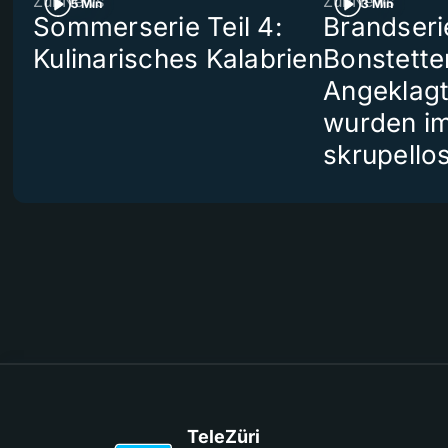
ZüriNews
ZüriNews
5 Min
3 Min
Sommerserie Teil 4:
Brandseri
Kulinarisches Kalabrien
Bonstette
Angeklag
wurden i
skrupello
TeleZüri