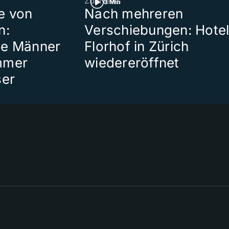
ZüriNews
3 Min
e von
Nach mehreren
n:
Verschiebungen: Hote
te Männer
Florhof in Zürich
mmer
wiedereröffnet
ser