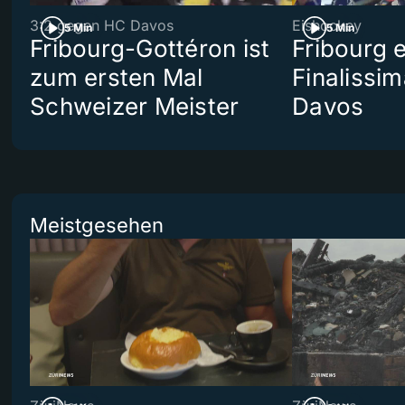
3:2 gegen HC Davos
Eishockey
5 Min
5 Min
Fribourg-Gottéron ist
Fribourg 
zum ersten Mal
Finalissi
Schweizer Meister
Davos
Meistgesehen