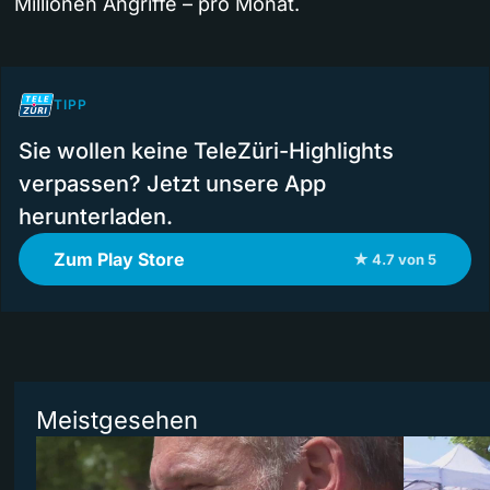
Millionen Angriffe – pro Monat.
TIPP
Sie wollen keine TeleZüri-Highlights
verpassen? Jetzt unsere App
herunterladen.
Zum Play Store
★ 4.7 von 5
Meistgesehen