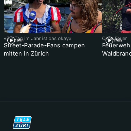
«Ein Tag im Jahr ist das okay»
Ohne Feuer
1 Min
1 Min
Street-Parade-Fans campen
Feuerwehr 
mitten in Zürich
Waldbrand