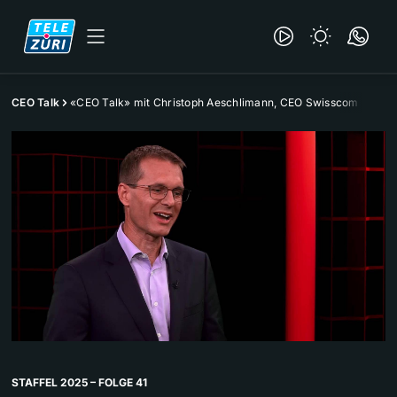
CEO Talk
«CEO Talk» mit Christoph Aeschlimann, CEO Swisscom
STAFFEL 2025 – FOLGE 41