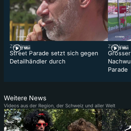
ZüriNews
ZüriNews
2 Min
3 Min
Street Parade setzt sich gegen
Grosser 
Detailhändler durch
Nachwuc
Parade
Weitere News
Videos aus der Region, der Schweiz und aller Welt