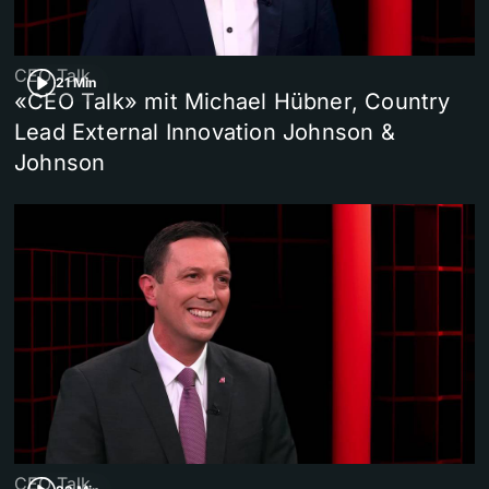
CEO Talk
21 Min
«CEO Talk» mit Michael Hübner, Country
Lead External Innovation Johnson &
Johnson
CEO Talk