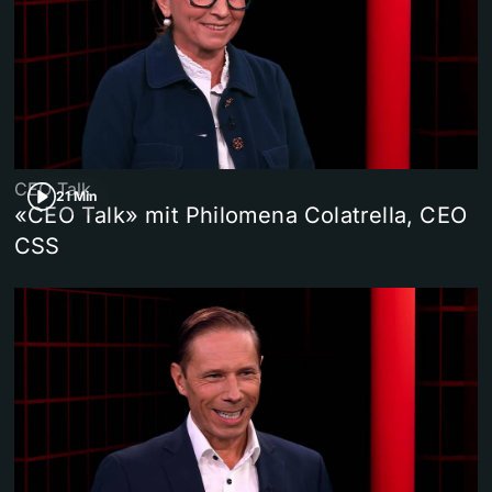
CEO Talk
21 Min
«CEO Talk» mit Philomena Colatrella, CEO
CSS