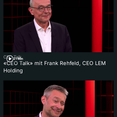
CEO Talk
21 Min
«CEO Talk» mit Frank Rehfeld, CEO LEM
Holding