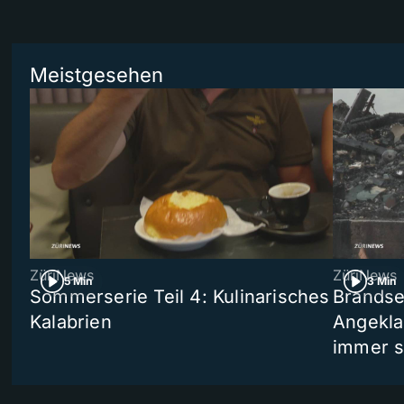
Meistgesehen
ZüriNews
ZüriNews
5 Min
3 Min
Sommerserie Teil 4: Kulinarisches
Brandse
Kalabrien
Angekla
immer s