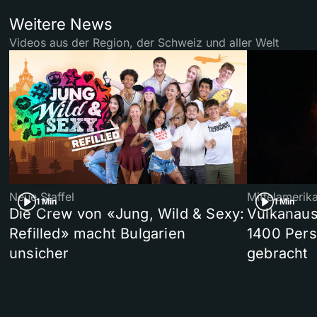
Weitere News
Videos aus der Region, der Schweiz und aller Welt
Neue Staffel
Mittelamerik
1 Min
1 Min
Die Crew von «Jung, Wild & Sexy:
Vulkanaus
Refilled» macht Bulgarien
1400 Pers
unsicher
gebracht