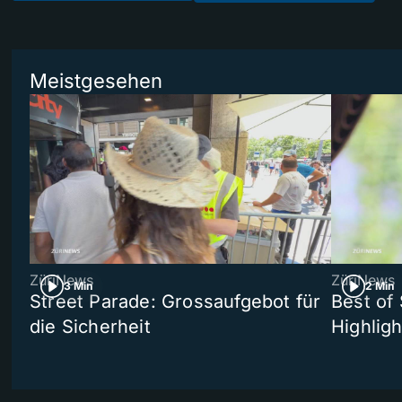
Meistgesehen
ZüriNews
ZüriNews
3 Min
2 Min
Street Parade: Grossaufgebot für
Best of 
die Sicherheit
Highligh