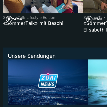
SommerTalk Lifestyle Edition
SommerTalk
24 Min
26 Min
«SommerTalk» mit Baschi
«SommerTa
Elisabeth
Unsere Sendungen