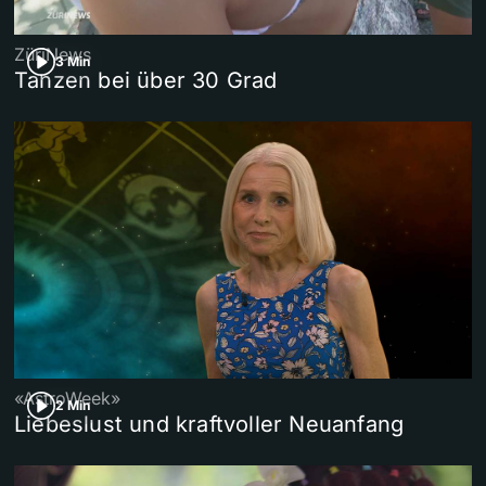
ZüriNews
3 Min
Tanzen bei über 30 Grad
«AstroWeek»
2 Min
Liebeslust und kraftvoller Neuanfang