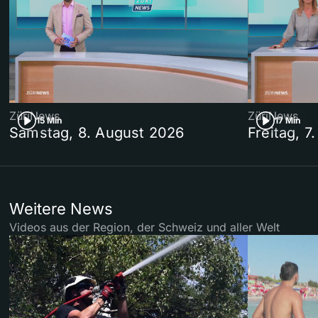
ZüriNews
ZüriNews
15 Min
17 Min
Samstag, 8. August 2026
Freitag, 7
Weitere News
Videos aus der Region, der Schweiz und aller Welt