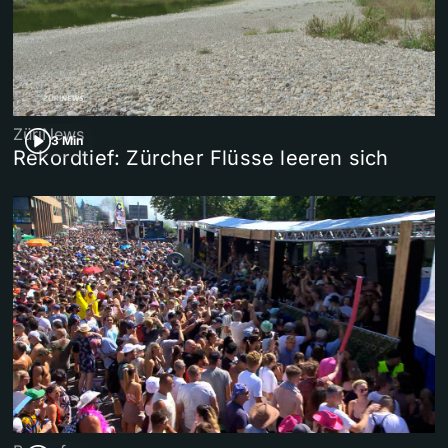
ZüriNews
3 Min
Rekordtief: Zürcher Flüsse leeren sich