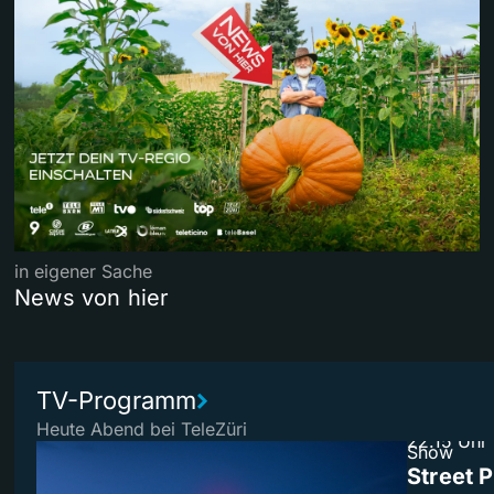
in eigener Sache
News von hier
TV-Programm
Heute Abend bei TeleZüri
22.15 Uhr
Show
Street 