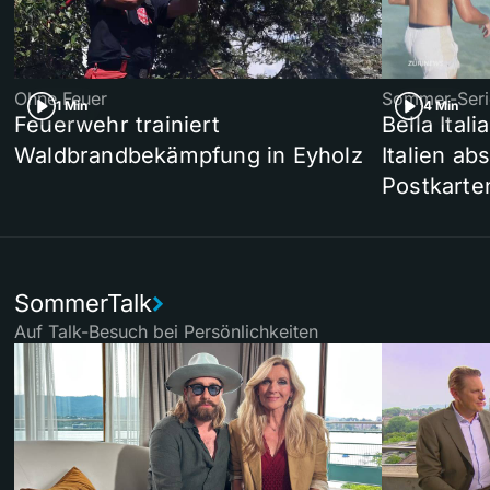
Ohne Feuer
Sommer-Seri
1 Min
4 Min
Feuerwehr trainiert
Bella Ital
Waldbrandbekämpfung in Eyholz
Italien ab
Postkarte
SommerTalk
Auf Talk-Besuch bei Persönlichkeiten