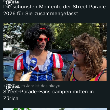
Best of
9 Min
Die schönsten Momente der Street Parade
2026 für Sie zusammengefasst
«Ein Tag im Jahr ist das okay»
1 Min
Street-Parade-Fans campen mitten in
Zürich