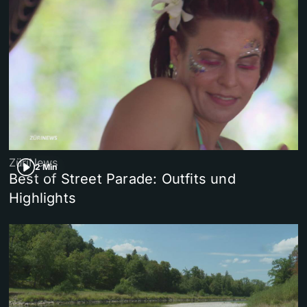
ZüriNews
2 Min
Best of Street Parade: Outfits und
Highlights