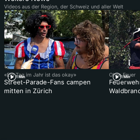
Videos aus der Region, der Schweiz und aller Welt
«Ein Tag im Jahr ist das okay»
Ohne Feuer
1 Min
1 Min
Street-Parade-Fans campen
Feuerwehr 
mitten in Zürich
Waldbrand