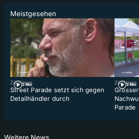
Meistgesehen
ZüriNews
ZüriNews
2 Min
3 Min
Street Parade setzt sich gegen
Grosser 
Detailhändler durch
Nachwuc
Parade
Weitere News