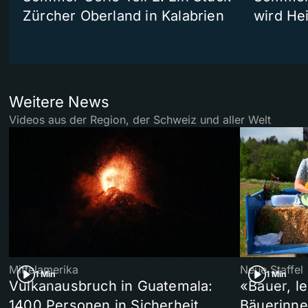
Zürcher Oberland in Kalabrien
wird He
Weitere News
Videos aus der Region, der Schweiz und aller Welt
Mittelamerika
Neue Staffel
1 Min
1 Min
Vulkanausbruch in Guatemala:
«Bauer, l
1400 Personen in Sicherheit
Bäuerinne