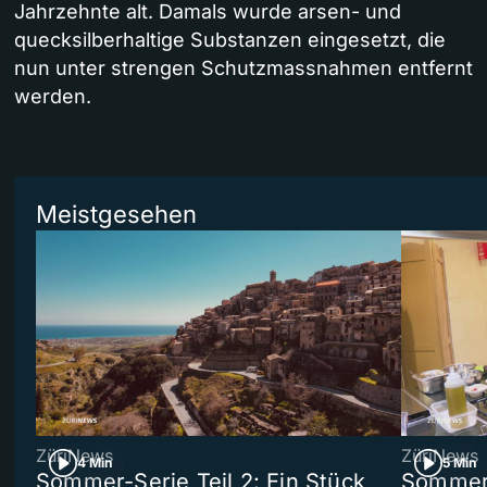
Jahrzehnte alt. Damals wurde arsen- und
quecksilberhaltige Substanzen eingesetzt, die
nun unter strengen Schutzmassnahmen entfernt
werden.
Meistgesehen
ZüriNews
ZüriNews
4 Min
5 Min
Sommer-Serie Teil 2: Ein Stück
Sommer-