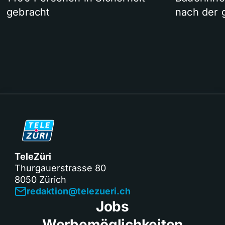
gebracht
nach der 
TeleZüri
Thurgauerstrasse 80
8050 Zürich
redaktion@telezueri.ch
Jobs
Werbemöglichkeiten