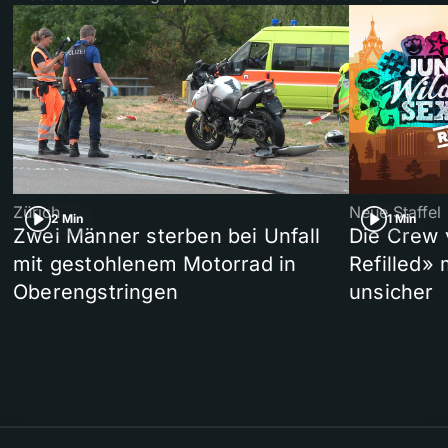
Zürich
Neue Staffel
2 Min
1 Min
Zwei Männer sterben bei Unfall
Die Crew 
mit gestohlenem Motorrad in
Refilled»
Oberengstringen
unsicher