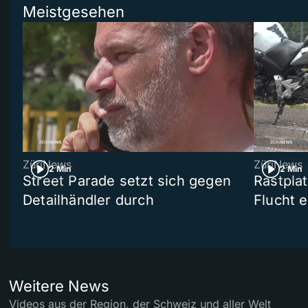
Meistgesehen
ZüriNews
ZüriNews
2 Min
2 Min
Street Parade setzt sich gegen
Rastpla
Detailhändler durch
Flucht e
Weitere News
Videos aus der Region, der Schweiz und aller Welt