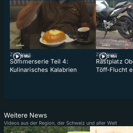
ZüriNews
ZüriNews
5 Min
2 Min
Sommerserie Teil 4:
Rastplatz Ob
Kulinarisches Kalabrien
Töff-Flucht e
Weitere News
Videos aus der Region, der Schweiz und aller Welt