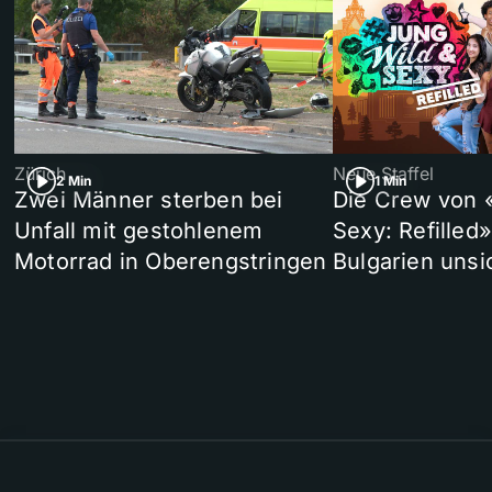
Zürich
Neue Staffel
2 Min
1 Min
Zwei Männer sterben bei
Die Crew von 
Unfall mit gestohlenem
Sexy: Refilled
Motorrad in Oberengstringen
Bulgarien unsi