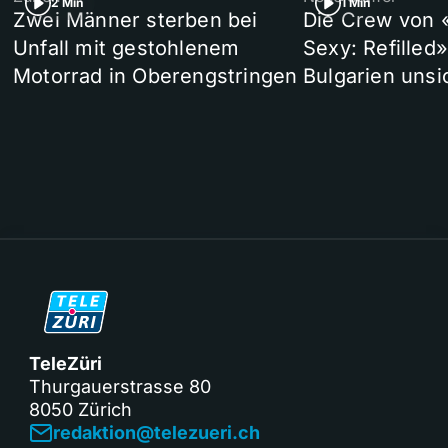
2 Min
1 Min
Zwei Männer sterben bei
Die Crew von 
Unfall mit gestohlenem
Sexy: Refilled
Motorrad in Oberengstringen
Bulgarien unsi
TeleZüri
Thurgauerstrasse 80
8050 Zürich
redaktion@telezueri.ch