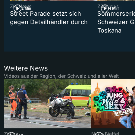
ZüriNews
ZüriNews
2 Min
4 Min
Street Parade setzt sich
Sommerserie 
gegen Detailhändler durch
Schweizer Gl
Toskana
Weitere News
Videos aus der Region, der Schweiz und aller Welt
Zürich
Neue Staffel