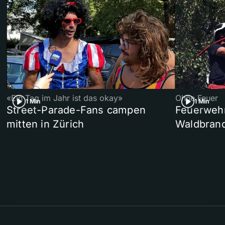
«Ein Tag im Jahr ist das okay»
Ohne Feuer
1 Min
1 Min
Street-Parade-Fans campen
Feuerwehr 
mitten in Zürich
Waldbrand