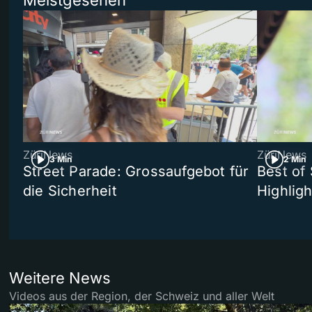
Meistgesehen
ZüriNews
ZüriNews
3 Min
2 Min
Street Parade: Grossaufgebot für
Best of 
die Sicherheit
Highligh
Weitere News
Videos aus der Region, der Schweiz und aller Welt