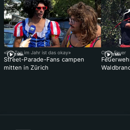
«Ein Tag im Jahr ist das okay»
Ohne Feuer
1 Min
1 Min
Street-Parade-Fans campen
Feuerwehr 
mitten in Zürich
Waldbrand