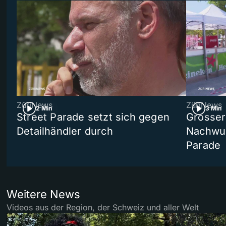
ZüriNews
ZüriNews
2 Min
3 Min
Street Parade setzt sich gegen
Grosser 
Detailhändler durch
Nachwuc
Parade
Weitere News
Videos aus der Region, der Schweiz und aller Welt