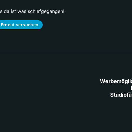
ps da ist was schiefgegangen!
Erneut versuchen
Werbemögli
Studiof