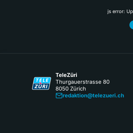
js error: U
TeleZüri
Thurgauerstrasse 80
8050 Zürich
redaktion@telezueri.ch