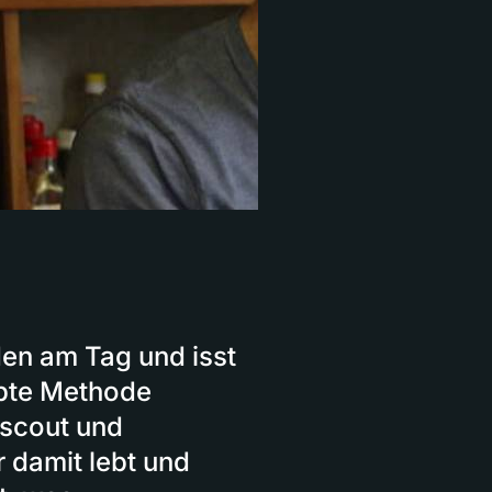
en am Tag und isst
ebte Methode
dscout und
r damit lebt und