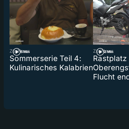
ZüriNews
ZüriNews
5 Min
2 Min
Sommerserie Teil 4:
Rastplatz
Kulinarisches Kalabrien
Oberengst
Flucht end