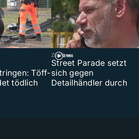
ZüriNews
2 Min
Street Parade setzt
ringen: Töff-
sich gegen
et tödlich
Detailhändler durch