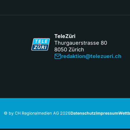
TeleZüri
Thurgauerstrasse 80
8050 Zürich
redaktion@telezueri.ch
© by CH Regionalmedien AG 2026
Datenschutz
Impressum
Wettb