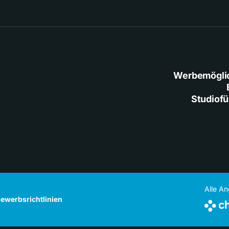
Werbemögli
Studiof
Alle A
ewerbsrichtlinien