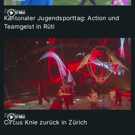
ZüriNews
3 Min
Kantonaler Jugendsporttag: Action und
Teamgeist in Rüti
ZüriNews
3 Min
Circus Knie zurück in Zürich