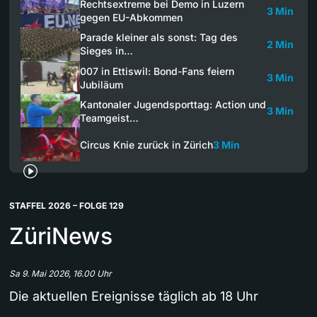
Rechtsextreme bei Demo in Luzern
3 Min
gegen EU-Abkommen
Parade kleiner als sonst: Tag des
2 Min
Sieges in…
007 in Ettiswil: Bond-Fans feiern
3 Min
Jubiläum
Kantonaler Jugendsporttag: Action und
3 Min
Teamgeist…
Circus Knie zurück in Zürich
3 Min
STAFFEL 2026 – FOLGE 129
ZüriNews
Sa 9. Mai 2026, 16.00 Uhr
Die aktuellen Ereignisse täglich ab 18 Uhr