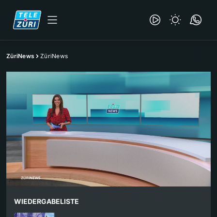
ZüriNews
ZüriNews
WIEDERGABELISTE