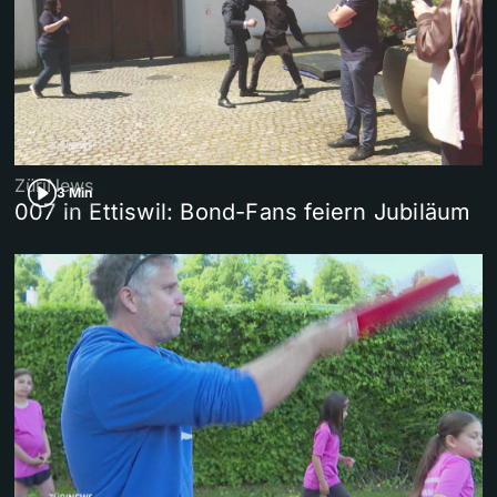
ZüriNews
3 Min
007 in Ettiswil: Bond-Fans feiern Jubiläum