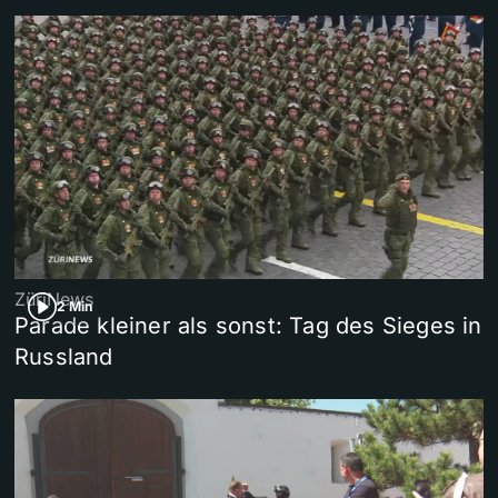
ZüriNews
2 Min
Parade kleiner als sonst: Tag des Sieges in
Russland