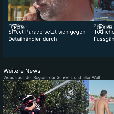
ZüriNews
ZüriNews
2 Min
2 Min
Street Parade setzt sich gegen
Tödlich
Detailhändler durch
Fussgän
Weitere News
Videos aus der Region, der Schweiz und aller Welt