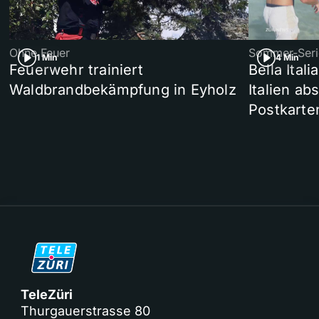
Ohne Feuer
Sommer-Seri
1 Min
4 Min
Feuerwehr trainiert
Bella Ital
Waldbrandbekämpfung in Eyholz
Italien ab
Postkarte
TeleZüri
Thurgauerstrasse 80