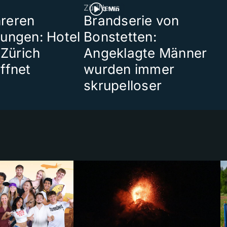
ZüriNews
3 Min
reren
Brandserie von
ungen: Hotel
Bonstetten:
 Zürich
Angeklagte Männer
ffnet
wurden immer
skrupelloser