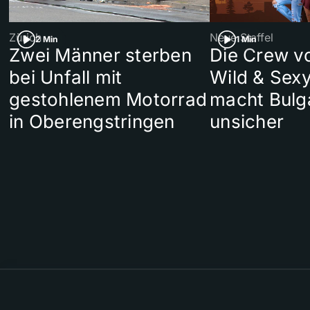
Zürich
Neue Staffel
2 Min
1 Min
Zwei Männer sterben
Die Crew v
bei Unfall mit
Wild & Sexy
gestohlenem Motorrad
macht Bulg
in Oberengstringen
unsicher