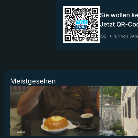
Sie wollen k
Jetzt QR-Co
iOS: ★ 4.4 von 5
And
Meistgesehen