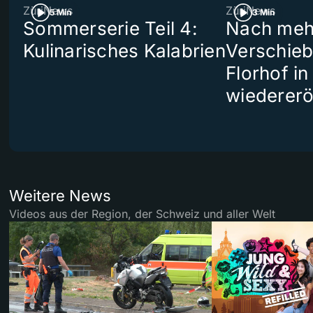
ZüriNews
ZüriNews
5 Min
3 Min
Sommerserie Teil 4:
Nach meh
Kulinarisches Kalabrien
Verschieb
Florhof in
wiedererö
Weitere News
Videos aus der Region, der Schweiz und aller Welt