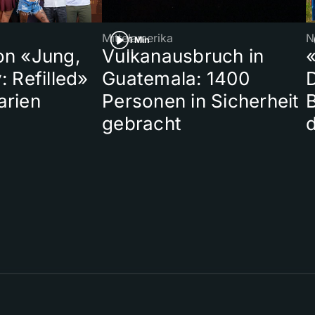
Mittelamerika
N
1 Min
on «Jung,
Vulkanausbruch in
«
: Refilled»
Guatemala: 1400
arien
Personen in Sicherheit
gebracht