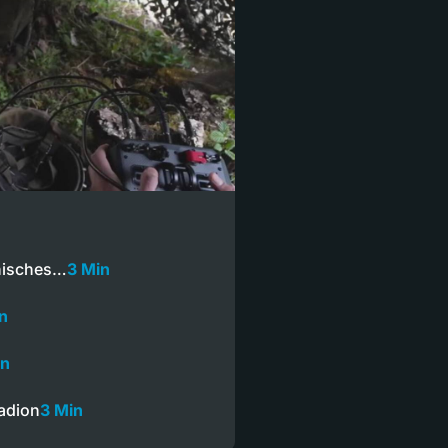
onisches…
3 Min
n
in
tadion
3 Min