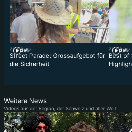
ZüriNews
ZüriNews
3 Min
2 Min
Street Parade: Grossaufgebot für
Best of 
die Sicherheit
Highligh
Weitere News
Videos aus der Region, der Schweiz und aller Welt