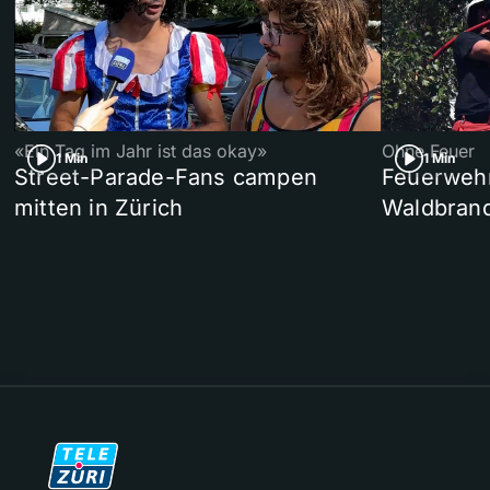
«Ein Tag im Jahr ist das okay»
Ohne Feuer
1 Min
1 Min
Street-Parade-Fans campen
Feuerwehr 
mitten in Zürich
Waldbrand