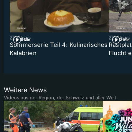
ZüriNews
ZüriNews
5 Min
2 Min
Sommerserie Teil 4: Kulinarisches
Rastpla
Kalabrien
Flucht e
Weitere News
Videos aus der Region, der Schweiz und aller Welt