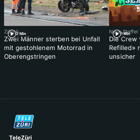
Zürich
Neue Staffel
2 Min
1 Min
Zwei Männer sterben bei Unfall
Die Crew 
mit gestohlenem Motorrad in
Refilled»
Oberengstringen
unsicher
TeleZüri