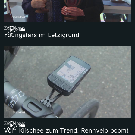
ZüriNews
3 Min
Youngstars im Letzigrund
ZüriNews
3 Min
Vom Klischee zum Trend: Rennvelo boomt