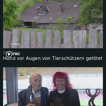
ZüriNews
3 Min
Hund vor Augen von Tierschützern getötet