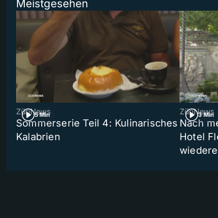
Meistgesehen
ZüriNews
ZüriNews
5 Min
3 Min
Sommerserie Teil 4: Kulinarisches
Nach me
Kalabrien
Hotel Fl
wiedere