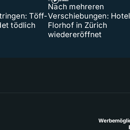
Nach mehreren
ringen: Töff-
Verschiebungen: Hote
et tödlich
Florhof in Zürich
wiedereröffnet
Werbemögli