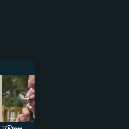
ZüriNews
ZüriNews
2 Min
4 Min