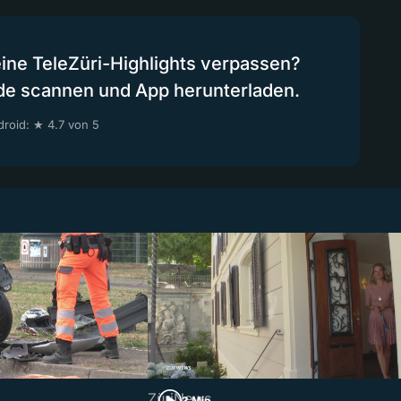
eine TeleZüri-Highlights verpassen?
de scannen und App herunterladen.
roid: ★ 4.7 von 5
ZüriNews
3 Min