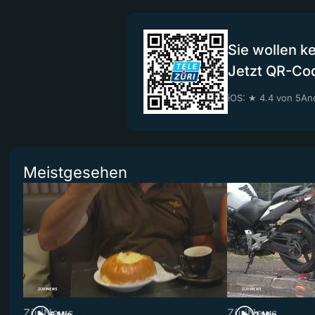
Sie wollen k
Jetzt QR-Co
iOS: ★ 4.4 von 5
And
Meistgesehen
ZüriNews
ZüriNews
5 Min
2 Min