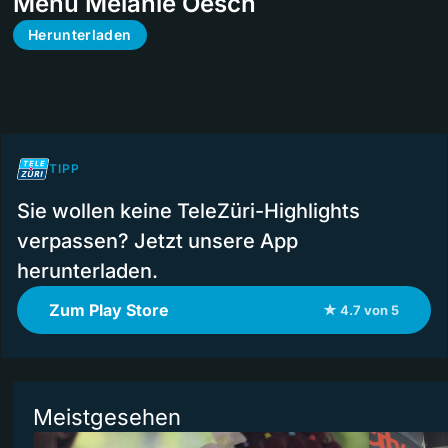
Menu Melanie Oesch
Herunterladen
TIPP
Sie wollen keine TeleZüri-Highlights
verpassen? Jetzt unsere App
herunterladen.
Zum Play Store
★ 4.7 von 5
Meistgesehen