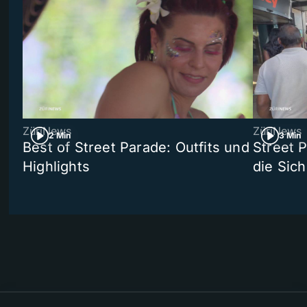
ZüriNews
ZüriNews
2 Min
3 Min
Best of Street Parade: Outfits und
Street 
Highlights
die Sich