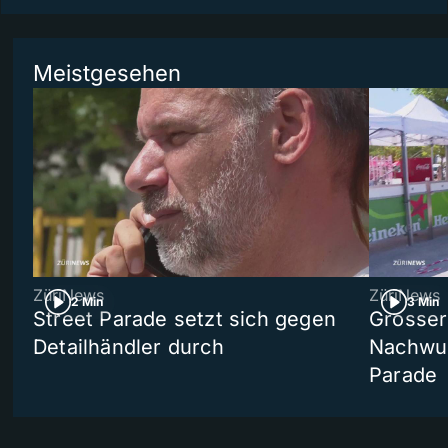
Meistgesehen
ZüriNews
ZüriNews
2 Min
3 Min
Street Parade setzt sich gegen
Grosser 
Detailhändler durch
Nachwuc
Parade