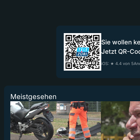
Sie wollen k
Jetzt QR-Co
iOS: ★ 4.4 von 5
And
Meistgesehen