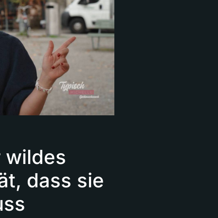
r wildes
t, dass sie
uss