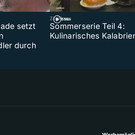
ZüriNews
5 Min
rade setzt
Sommerserie Teil 4:
n
Kulinarisches Kalabrie
dler durch
Werbemögli