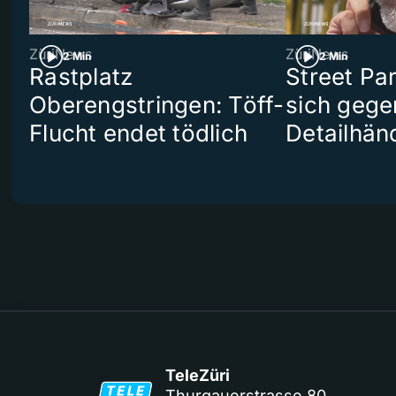
ZüriNews
ZüriNews
2 Min
2 Min
Rastplatz
Street Pa
Oberengstringen: Töff-
sich gege
Flucht endet tödlich
Detailhän
TeleZüri
Thurgauerstrasse 80