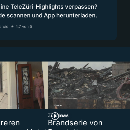
eine TeleZüri-Highlights verpassen?
de scannen und App herunterladen.
roid: ★ 4.7 von 5
ZüriNews
3 Min
reren
Brandserie von