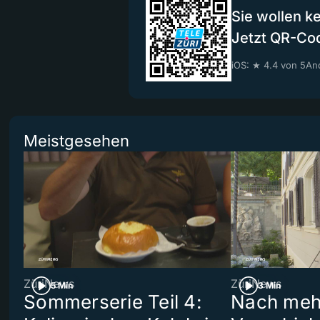
Sie wollen k
Jetzt QR-Co
iOS: ★ 4.4 von 5
And
Meistgesehen
ZüriNews
ZüriNews
5 Min
3 Min
Sommerserie Teil 4:
Nach meh