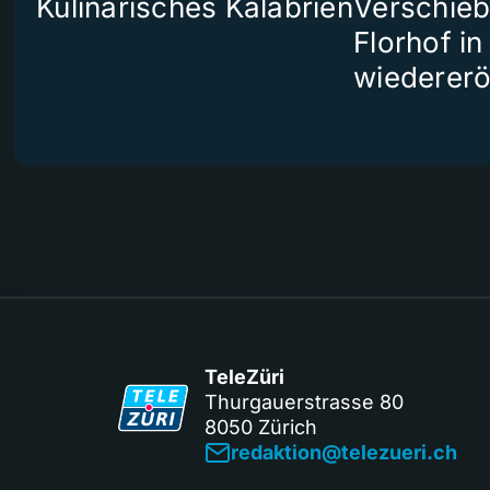
Kulinarisches Kalabrien
Verschieb
Florhof in
wiedererö
TeleZüri
Thurgauerstrasse 80
8050 Zürich
redaktion@telezueri.ch