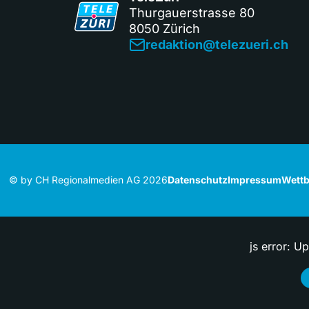
Thurgauerstrasse 80
8050 Zürich
redaktion@telezueri.ch
© by CH Regionalmedien AG 2026
Datenschutz
Impressum
Wettb
js error: U