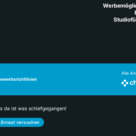
Werbemögli
Studiof
Alle A
ewerbsrichtlinien
ps da ist was schiefgegangen!
Erneut versuchen