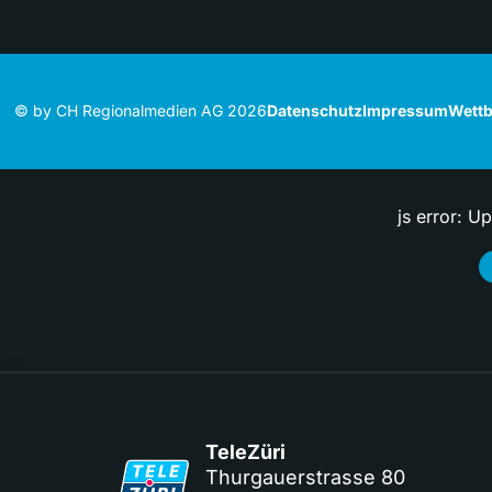
© by CH Regionalmedien AG 2026
Datenschutz
Impressum
Wettb
js error: U
TeleZüri
Thurgauerstrasse 80