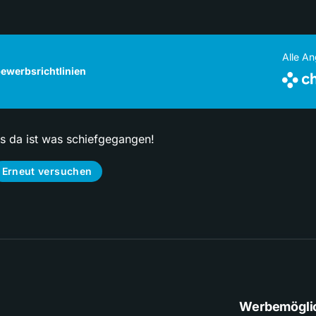
Alle A
ewerbsrichtlinien
ps da ist was schiefgegangen!
Erneut versuchen
Werbemögli