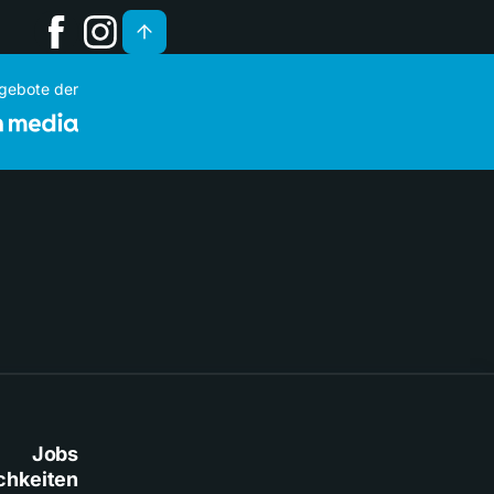
ngebote der
Jobs
chkeiten