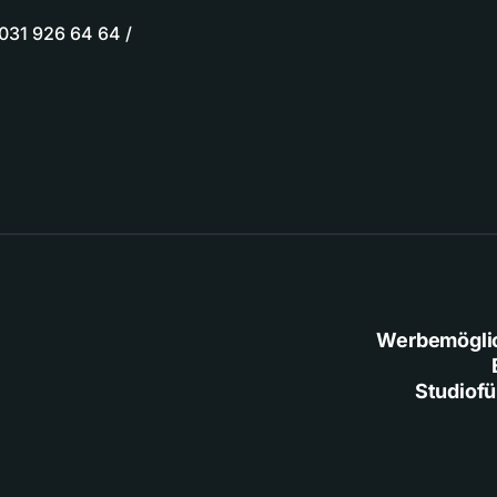
(031 926 64 64 /
Werbemögli
Studiof