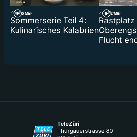
ZüriNews
ZüriNews
5 Min
2 Min
Sommerserie Teil 4:
Rastplatz
Kulinarisches Kalabrien
Oberengst
Flucht end
TeleZüri
Thurgauerstrasse 80