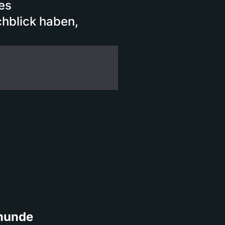
es
hblick haben,
rhunde