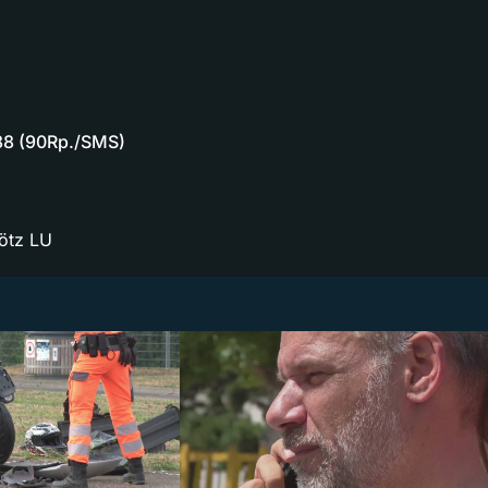
88 (90Rp./SMS)
hötz LU