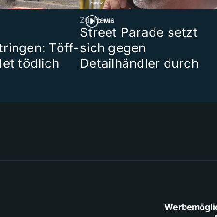
ZüriNews
2 Min
Street Parade setzt
ringen: Töff-
sich gegen
et tödlich
Detailhändler durch
Werbemögli