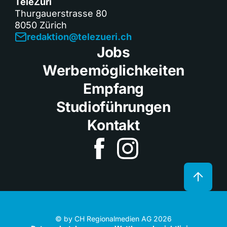
TeleZüri
Thurgauerstrasse 80
8050 Zürich
redaktion@telezueri.ch
Jobs
Werbemöglichkeiten
Empfang
Studioführungen
Kontakt
© by CH Regionalmedien AG 2026