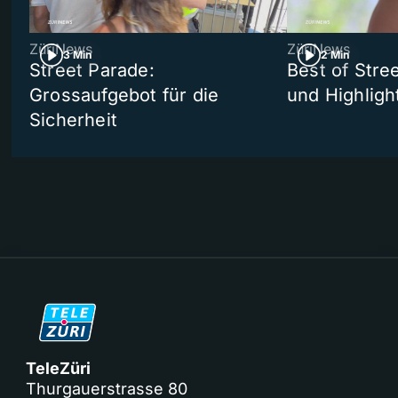
ZüriNews
ZüriNews
3 Min
2 Min
Street Parade:
Best of Stree
Grossaufgebot für die
und Highligh
Sicherheit
TeleZüri
Thurgauerstrasse 80