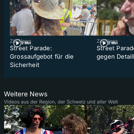
ZüriNews
ZüriNews
3 Min
2 Min
Street Parade:
Street Parad
Grossaufgebot für die
gegen Detail
Sicherheit
Weitere News
Videos aus der Region, der Schweiz und aller Welt