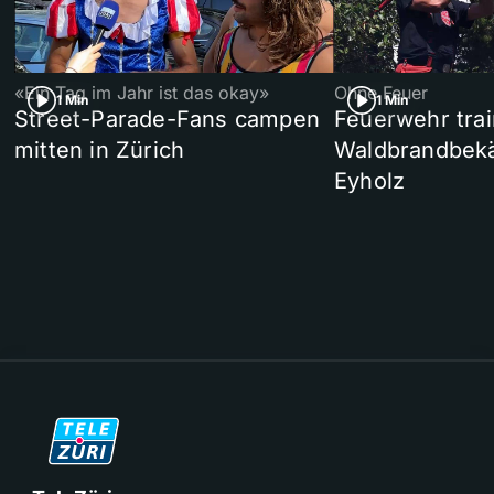
«Ein Tag im Jahr ist das okay»
Ohne Feuer
1 Min
1 Min
Street-Parade-Fans campen
Feuerwehr trai
mitten in Zürich
Waldbrandbek
Eyholz