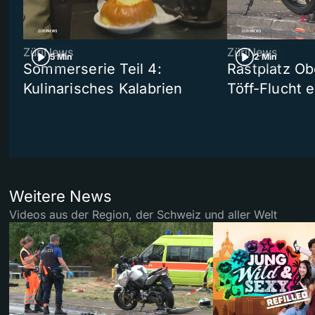
ZüriNews
ZüriNews
5 Min
2 Min
Sommerserie Teil 4:
Rastplatz Ob
Kulinarisches Kalabrien
Töff-Flucht e
Weitere News
Videos aus der Region, der Schweiz und aller Welt