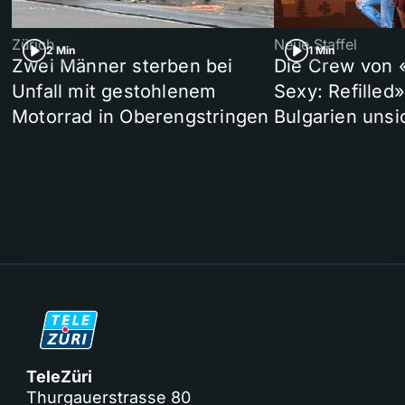
Zürich
Neue Staffel
2 Min
1 Min
Zwei Männer sterben bei
Die Crew von 
Unfall mit gestohlenem
Sexy: Refilled
Motorrad in Oberengstringen
Bulgarien unsi
TeleZüri
Thurgauerstrasse 80