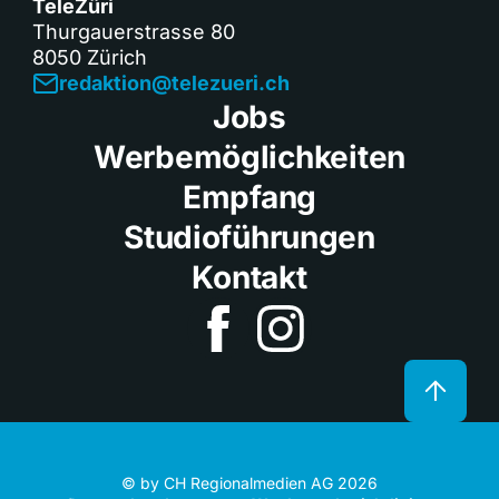
TeleZüri
Thurgauerstrasse 80
8050 Zürich
redaktion@telezueri.ch
Jobs
Werbemöglichkeiten
Empfang
Studioführungen
Kontakt
© by CH Regionalmedien AG 2026