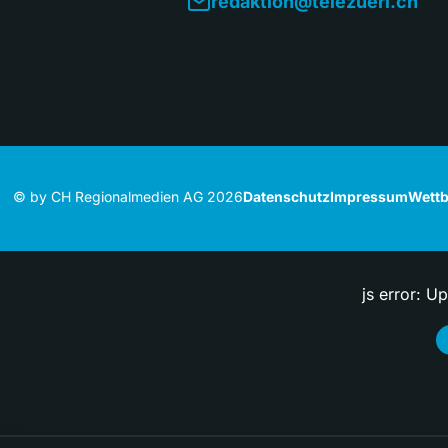
redaktion@telezueri.ch
© by CH Regionalmedien AG 2026
Datenschutz
Impressum
Wettb
js error: U