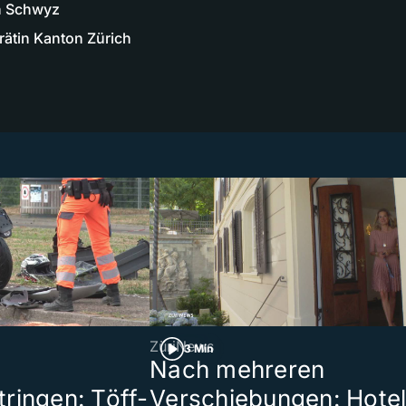
on Schwyz
rätin Kanton Zürich
ZüriNews
3 Min
Nach mehreren
ringen: Töff-
Verschiebungen: Hote