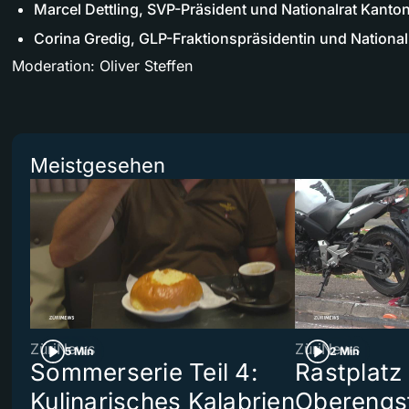
Marcel Dettling, SVP-Präsident und Nationalrat Kant
Corina Gredig, GLP-Fraktionspräsidentin und National
Moderation: Oliver Steffen
Meistgesehen
ZüriNews
ZüriNews
5 Min
2 Min
Sommerserie Teil 4:
Rastplatz
Kulinarisches Kalabrien
Oberengst