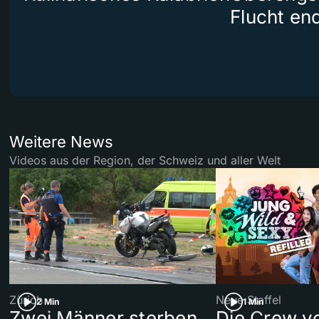
Flucht end
Weitere News
Videos aus der Region, der Schweiz und aller Welt
Zürich
Neue Staffel
2 Min
1 Min
Zwei Männer sterben
Die Crew v