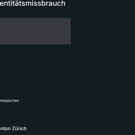
dentitätsmissbrauch
ntteppichen
anton Zürich