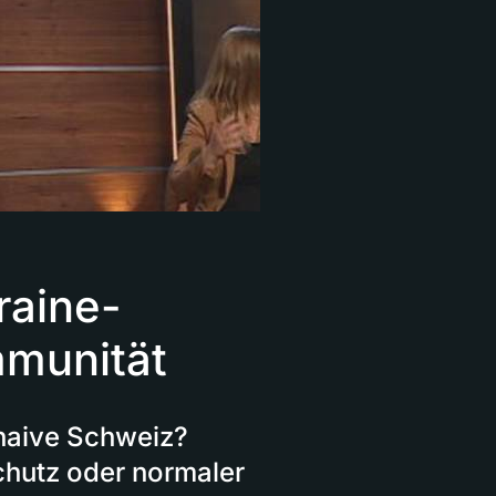
raine-
mmunität
 naive Schweiz?
chutz oder normaler