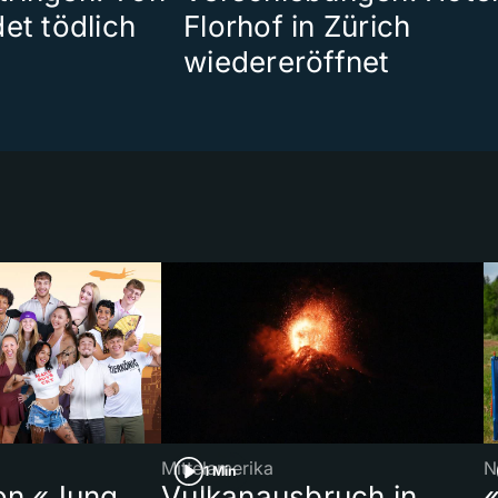
et tödlich
Florhof in Zürich
wiedereröffnet
Mittelamerika
N
1 Min
on «Jung,
Vulkanausbruch in
«