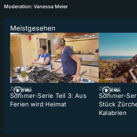
Moderation: Vanessa Meier
Meistgesehen
ZüriNews
ZüriNews
5 Min
4 Min
Sommer-Serie Teil 3: Aus
Sommer-Serie
Ferien wird Heimat
Stück Zürche
Kalabrien