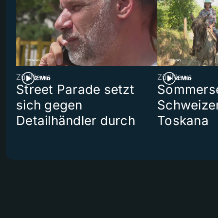
ZüriNews
ZüriNews
2 Min
4 Min
Street Parade setzt
Sommerser
sich gegen
Schweizer
Detailhändler durch
Toskana