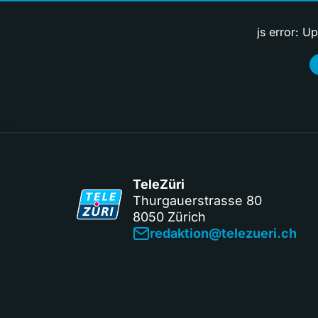
js error: U
TeleZüri
Thurgauerstrasse 80
8050 Zürich
redaktion@telezueri.ch