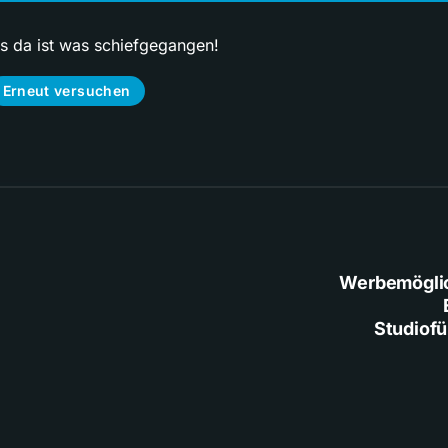
ps da ist was schiefgegangen!
Erneut versuchen
Werbemögli
Studiof