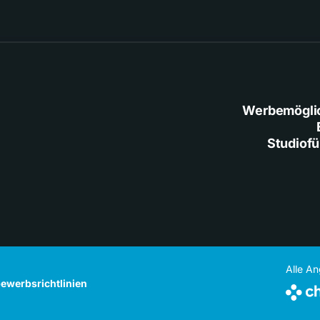
Werbemögli
Studiof
Alle A
ewerbsrichtlinien