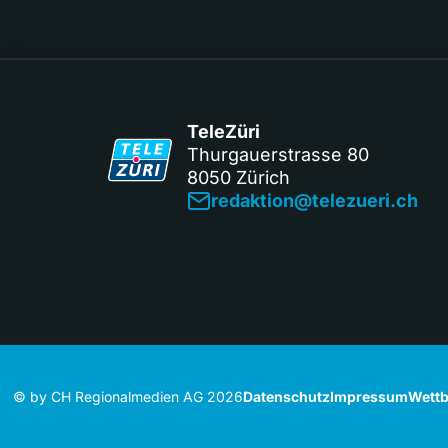
TeleZüri
Thurgauerstrasse 80
8050 Zürich
redaktion@telezueri.ch
© by CH Regionalmedien AG 2026
Datenschutz
Impressum
Wettb