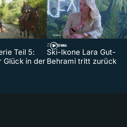
ZüriNews
3 Min
ie Teil 5:
Ski-Ikone Lara Gut-
 Glück in der
Behrami tritt zurück