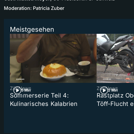
Moderation: Patricia Zuber
Meistgesehen
ZüriNews
ZüriNews
5 Min
2 Min
Sommerserie Teil 4:
Rastplatz Ob
Kulinarisches Kalabrien
Töff-Flucht e