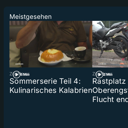
Meistgesehen
ZüriNews
ZüriNews
5 Min
2 Min
Sommerserie Teil 4:
Rastplatz
Kulinarisches Kalabrien
Oberengst
Flucht end