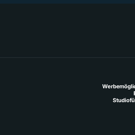
Werbemögli
Studiof