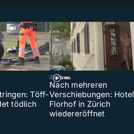
ZüriNews
3 Min
Nach mehreren
ringen: Töff-
Verschiebungen: Hote
et tödlich
Florhof in Zürich
wiedereröffnet