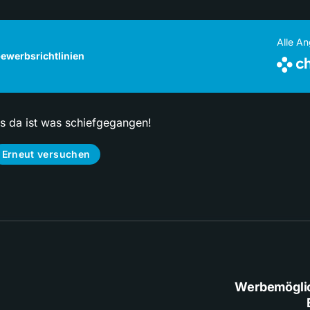
Alle A
ewerbsrichtlinien
ps da ist was schiefgegangen!
Erneut versuchen
Werbemögli