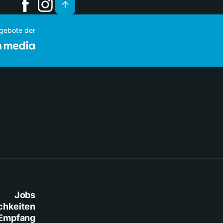
ngebote der
Jobs
chkeiten
Empfang