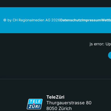
© by CH Regionalmedien AG 2026
Datenschutz
Impressum
Wettb
js error: U
TeleZüri
Thurgauerstrasse 80
8050 Zürich