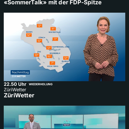
«SommerTalk» mit der FDP-Spitze
22.50 Uhr
WIEDERHOLUNG
ZüriWetter
ZüriWetter