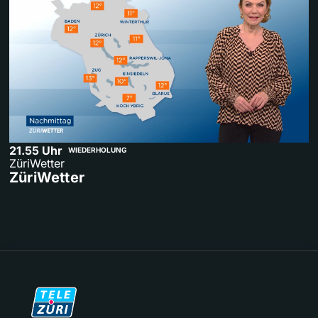
21.55 Uhr
WIEDERHOLUNG
ZüriWetter
ZüriWetter