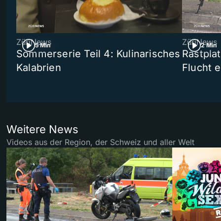
ZüriNews
ZüriNews
5 Min
2 Min
Sommerserie Teil 4: Kulinarisches
Rastpla
Kalabrien
Flucht e
Weitere News
Videos aus der Region, der Schweiz und aller Welt