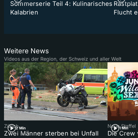
Sommerserie Teil 4: Kulinarisches
Rastpla
Kalabrien
Flucht e
Weitere News
Videos aus der Region, der Schweiz und aller Welt
Zürich
Neue Staffel
2 Min
1 Min
Zwei Männer sterben bei Unfall
Die Crew 